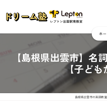
ホー
【島根県出雲市】名
【子ども
島根県出雲市の英語教室