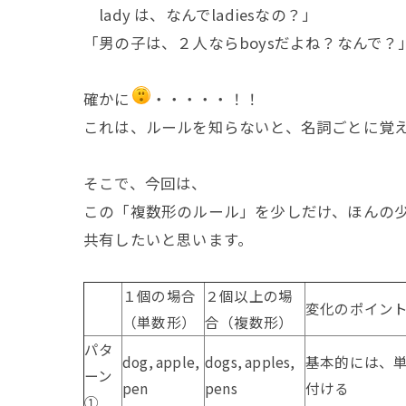
lady は、なんでladiesなの？」
「男の子は、２人ならboysだよね？なんで？
確かに
・・・・・！！
これは、ルールを知らないと、名詞ごとに覚
そこで、今回は、
この「複数形のルール」を少しだけ、ほんの
共有したいと思います。
１個の場合
２個以上の場
変化のポイン
（単数形）
合（複数形）
パタ
dog, apple,
dogs, apples,
基本的には、単
ーン
pen
pens
付ける
①