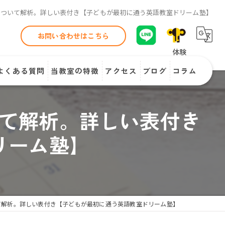
について解析。詳しい表付き【子どもが最初に通う英語教室ドリーム塾】
お問い合わせはこちら
よくある質問
当教室の特徴
アクセス
ブログ
コラム
聞く
て解析。詳しい表付き
話す
リーム塾】
読む
書く
個別
て解析。詳しい表付き【子どもが最初に通う英語教室ドリーム塾】