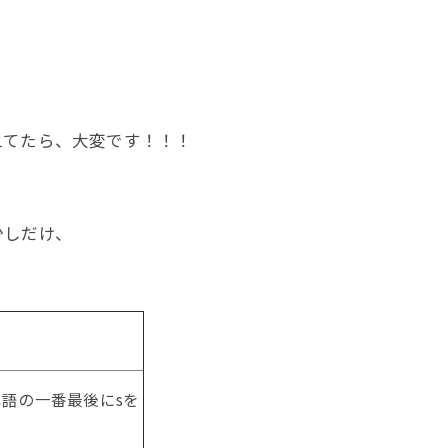
」
えてたら、大変です！！！
少しだけ、
ト
語の一番最後にsを