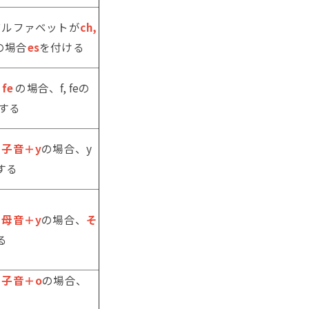
アルファベットが
ch,
の場合
es
を付ける
 fe
の場合、f, feの
する
、
子音＋y
の場合、y
する
、
母音＋y
の場合、
そ
る
、
子音＋o
の場合、