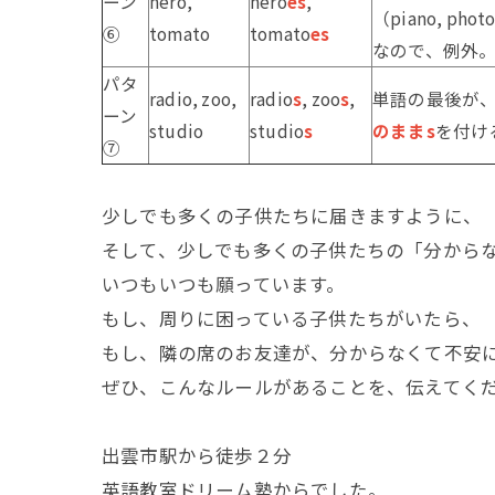
ーン
hero,
hero
es
,
（piano, p
⑥
tomato
tomato
es
なので、例外。pia
パタ
radio, zoo,
radio
s
, zoo
s
,
単語の最後が
ーン
studio
studio
s
のままs
を付け
⑦
少しでも多くの子供たちに届きますように、
そして、少しでも多くの子供たちの「分から
いつもいつも願っています。
もし、周りに困っている子供たちがいたら、
もし、隣の席のお友達が、分からなくて不安
ぜひ、こんなルールがあることを、伝えてく
出雲市駅から徒歩２分
英語教室ドリーム塾からでした。