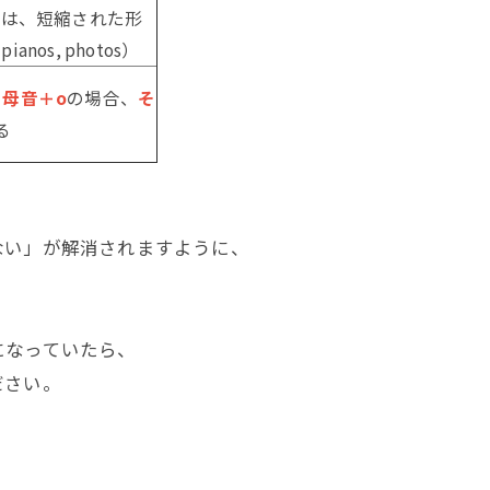
hotoは、短縮された形
nos, photos）
、
母音＋o
の場合、
そ
る
ない」が解消されますように、
になっていたら、
ださい。