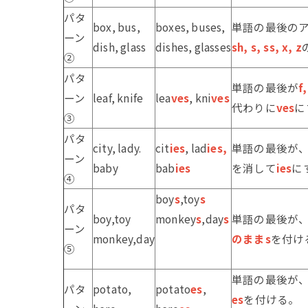
パタ
box, bus,
boxes, buses,
単語の最後の
ーン
dish, glass
dishes, glasses
sh, s, ss, x, z
②
パタ
単語の最後が
f,
ーン
leaf, knife
lea
ves
, kni
ves
代わりに
ves
に
③
パタ
city, lady.
cit
ies
, lad
ies,
単語の最後が
ーン
baby
bab
ies
を消して
ies
に
④
boy
s
,toy
s
パタ
boy,toy
monkey
s
,day
s
単語の最後が
ーン
monkey,day
のままs
を付け
⑤
単語の最後が
パタ
potato,
potato
es
,
es
を付ける。