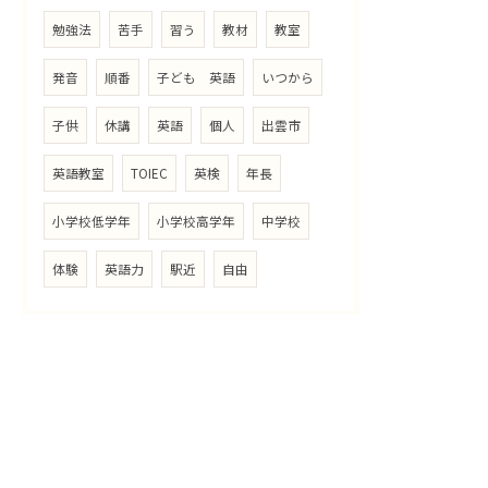
勉強法
苦手
習う
教材
教室
発音
順番
子ども 英語
いつから
子供
休講
英語
個人
出雲市
英語教室
TOIEC
英検
年長
小学校低学年
小学校高学年
中学校
体験
英語力
駅近
自由