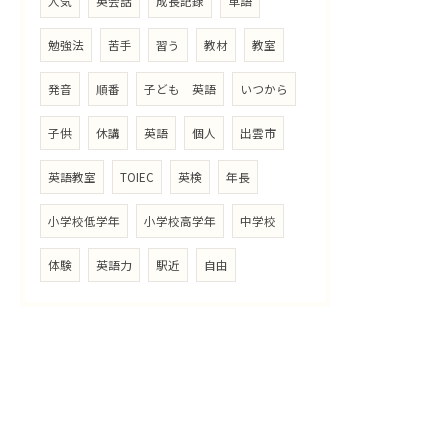
人気
英会話
成長記録
単語
勉強法
苦手
習う
教材
教室
発音
順番
子ども 英語
いつから
子供
休講
英語
個人
出雲市
英語教室
TOIEC
英検
年長
小学校低学年
小学校高学年
中学校
体験
英語力
駅近
自由